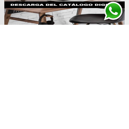
BULBOS GENY fue fundada en 1995, con el fin de
brindar una alternativa de calidad al mercado de la
reposición de sensores e interruptores para vehículos