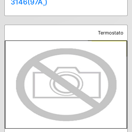
3146(97Ã¸)
Termostato