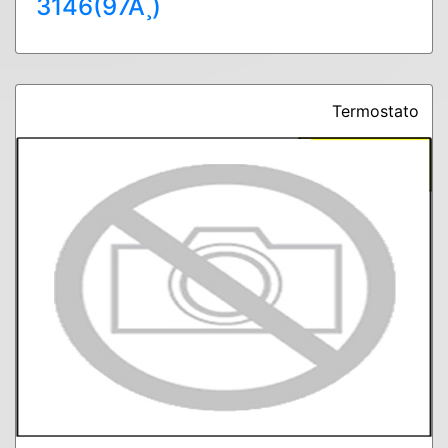
3146(97Ã¸)
Termostato