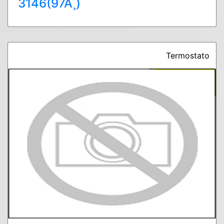
3146(97Ã¸)
Termostato