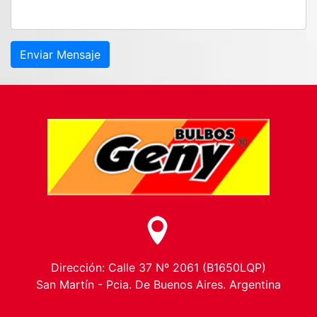
Enviar Mensaje
Dirección: Calle 37 Nº 2061 (B1650LQP)
San Martín - Pcia. De Buenos Aires. Argentina