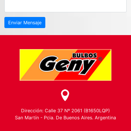
Enviar Mensaje
Dirección: Calle 37 Nº 2061 (B1650LQP)
San Martín - Pcia. De Buenos Aires. Argentina